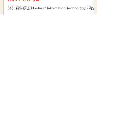
資訊科學碩士 Master of Information Technology #澳洲
哈利留學有限公司
統編：
89115096
郵箱：
mrharrystudy@gmail.com
地址：
台北市大安區忠孝東路四段300號5樓