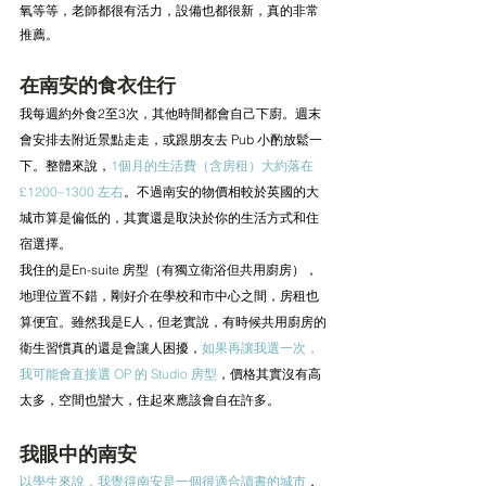
氧等等，老師都很有活力，設備也都很新，真的非常
推薦。
在南安的食衣住行
我每週約外食2至3次，其他時間都會自己下廚。週末
會安排去附近景點走走，或跟朋友去 Pub 小酌放鬆一
下。整體來說，
1個月的生活費（含房租）大約落在 
£1200–1300 左右
。不過南安的物價相較於英國的大
城市算是偏低的，其實還是取決於你的生活方式和住
宿選擇。
我住的是En-suite 房型（有獨立衛浴但共用廚房），
地理位置不錯，剛好介在學校和市中心之間，房租也
算便宜。雖然我是E人，但老實說，有時候共用廚房的
衛生習慣真的還是會讓人困擾，
如果再讓我選一次，
我可能會直接選 OP 的 Studio 房型
，價格其實沒有高
太多，空間也蠻大，住起來應該會自在許多。
我眼中的南安
以學生來說，我覺得南安是一個很適合讀書的城市
，