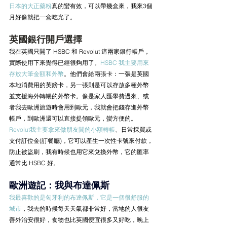
日本的大正藥粉
真的蠻有效，可以帶幾盒來，我來3個
月好像就把一盒吃光了。
英國銀行開戶選擇
我在英國只開了 HSBC 和 Revolut 這兩家銀行帳戶，
實際使用下來覺得已經很夠用了。
HSBC 我主要用來
存放大筆金額和外幣
。他們會給兩張卡：一張是英國
本地消費用的英鎊卡，另一張則是可以存放多種外幣
並支援海外轉帳的外幣卡。像是家人匯學費過來、或
者我去歐洲旅遊時會用到歐元，我就會把錢存進外幣
帳戶，到歐洲還可以直接提領歐元，蠻方便的。
Revolut我主要拿來做朋友間的小額轉帳
、日常採買或
支付訂位金(訂餐廳)，它可以產生一次性卡號來付款，
防止被盜刷，我有時候也用它來兌換外幣，它的匯率
通常比 HSBC 好。
歐洲遊記：我與布達佩斯
我最喜歡的是匈牙利的布達佩斯，它是一個很舒服的
城市
，我去的時候每天天氣都非常好，當地的人很友
善外治安很好，食物也比英國便宜很多又好吃，晚上