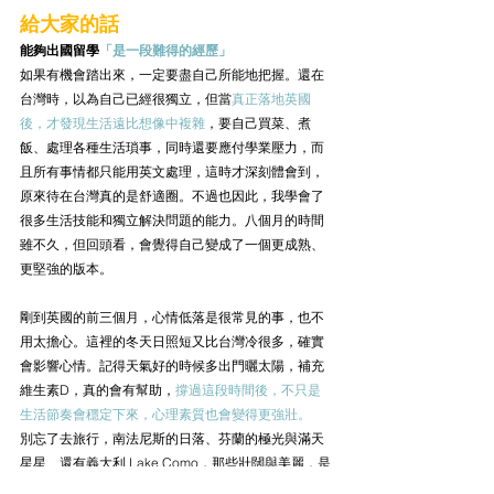
給大家的話
能夠出國留學
「是一段難得的經歷」
如果有機會踏出來，一定要盡自己所能地把握。還在
台灣時，以為自己已經很獨立，但當
真正落地英國
後，才發現生活遠比想像中複雜
，要自己買菜、煮
飯、處理各種生活瑣事，同時還要應付學業壓力，而
且所有事情都只能用英文處理，這時才深刻體會到，
原來待在台灣真的是舒適圈。不過也因此，我學會了
很多生活技能和獨立解決問題的能力。八個月的時間
雖不久，但回頭看，會覺得自己變成了一個更成熟、
更堅強的版本。
剛到英國的前三個月，心情低落是很常見的事，也不
用太擔心。這裡的冬天日照短又比台灣冷很多，確實
會影響心情。記得天氣好的時候多出門曬太陽，補充
維生素D，真的會有幫助，
撐過這段時間後，不只是
生活節奏會穩定下來，心理素質也會變得更強壯。
別忘了去旅行，南法尼斯的日落、芬蘭的極光與滿天
星星、還有義大利 Lake Como，那些壯闊與美麗，是
相機拍不出來的感動，那一刻才發現，
原來世界比自