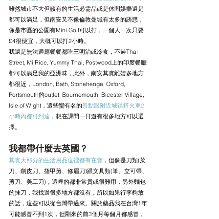
雖然城市不大但該有的生活必需品或是休閒娛樂還是
都可以滿足，但南安又不像倫敦曼城有太多的誘惑，
像是市區的公園有Mini Golf可以打，一個人一次只要
£4很便宜，大概可以打2小時。
我還是無法適應餐餐都吃三明治或冷食，不過Thai 
Street, Mi Rice, Yummy Thai, Postwood上的印度餐廳
都可以滿足我的亞洲味，此外，南安其實離蠻多地方
都很近，London, Bath, Stonehenge, Oxford, 
Portsmouth的outlet, Bournemouth, Bicester Village, 
Isle of Wight，這些蠻有名的
景點跟附近城鎮搭火車2
小時內都可到達
，想在課間一日遊有很多地方可以選
擇。
我都帶什麼去英國？
其實大部分的生活用品這裡都有在賣
，但像是刀類(菜
刀、削皮刀、指甲剪、修眉刀)跟文具類(筆、立可帶、
剪刀、美工刀)，這裡的都非常貴或很難用，另外麵包
的抹刀，我找過很多地方都沒有，所以如果行李夠放
的話，這些可以從台灣帶過來。關於藥品我在台灣1年
可能感冒不到1次，但剛來的前3個月每個月都感冒，