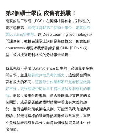
第2個碩士學位 依舊有挑戰！
南安的理工學院（ECS）在英國相當有名，對學生的
要求也很高。
即使這是我第二個碩士學位，老實說課
業Loading蠻重的
。以 Deep Learning Technology 這
門課為例，教授在課堂上講的是基礎概念，但實際的 
coursework 卻要求我們訓練多種 CNN 和 RNN 模
型，並以接近期刊格式的分析報告呈現。
我原先就不是讀 Data Science 出生的，必須花更多時
間自學，並且
培養批判性思考的能力
，這點與台灣教
育有很大的不同，
這裡每份作業都不只是看模型做得
好不好，更強調能否從結果中提出見解及洞察到的事
情
。例如：發現什麼現象、是否能解決現實世界的某
個問題、或是是否能從模型結果中看出有意義的趨
勢，進而協助決策或策略規劃。可能因為我有過業界
經驗，我覺得這樣的訓練雖然困難但非常重要，重點
不是模型表現有多高分，而是這個模型究竟能產生什
麼價值。