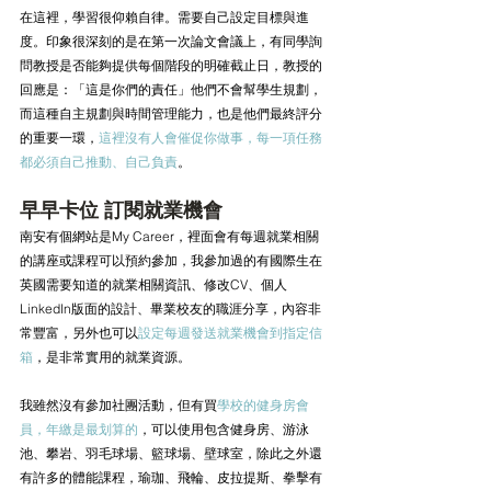
在這裡，學習很仰賴自律。需要自己設定目標與進
度。印象很深刻的是在第一次論文會議上，有同學詢
問教授是否能夠提供每個階段的明確截止日，教授的
回應是：「這是你們的責任」他們不會幫學生規劃，
而這種自主規劃與時間管理能力，也是他們最終評分
的重要一環，
這裡沒有人會催促你做事，每一項任務
都必須自己推動、自己負責
。
早早卡位 訂閱就業機會
南安有個網站是My Career，裡面會有每週就業相關
的講座或課程可以預約參加，我參加過的有國際生在
英國需要知道的就業相關資訊、修改CV、個人
LinkedIn版面的設計、畢業校友的職涯分享，內容非
常豐富，另外也可以
設定每週發送就業機會到指定信
箱
，是非常實用的就業資源。
我雖然沒有參加社團活動，但有買
學校的健身房會
員，年繳是最划算的
，可以使用包含健身房、游泳
池、攀岩、羽毛球場、籃球場、壁球室，除此之外還
有許多的體能課程，瑜珈、飛輪、皮拉提斯、拳擊有