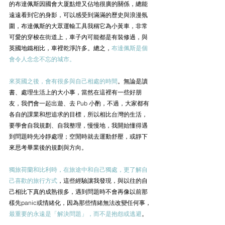
的布達佩斯因國會大厦點燈又佔地很廣的關係，總能
遠遠看到它的身影，可以感受到滿滿的歷史與浪漫氛
圍，布達佩斯的大眾運輸工具我稱它為小黃車，非常
可愛的穿梭在街道上，車子內可能都是有裝修過，與
英國地鐵相比，車裡乾淨許多。總之，
布達佩斯是個
會令人念念不忘的城市。
來英國之後，會有很多與自己相處的時間
。無論是讀
書、處理生活上的大小事，當然在這裡有一些好朋
友，我們會一起出遊、去 Pub 小酌，不過，大家都有
各自的課業和想追求的目標，所以相比台灣的生活，
要學會自我規劃、自我整理，慢慢地，我開始懂得遇
到問題時先冷靜處理；空閒時就去運動舒壓，或靜下
來思考畢業後的規劃與方向。
獨旅荷蘭和比利時，在旅途中和自己獨處，更了解自
己喜歡的旅行方式
，這些經驗讓我發現，與以往的自
己相比下真的成熟很多，遇到問題時不會再像以前那
樣先panic或情緒化，因為那些情緒無法改變任何事，
最重要的永遠是「解決問題」，而不是抱怨或逃避
。