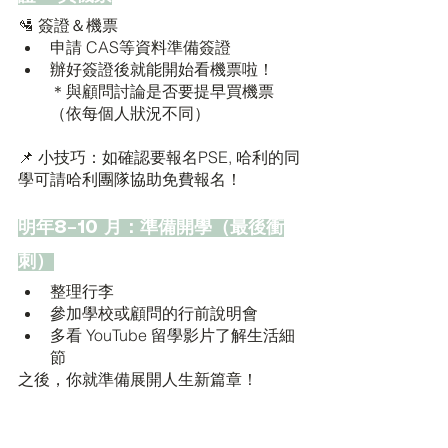
🛂 簽證＆機票
申請 CAS等資料準備簽證
辦好簽證後就能開始看機票啦！
＊與顧問討論是否要提早買機票
（依每個人狀況不同）
📌 小技巧：如確認要報名PSE, 哈利的同
學可請哈利團隊協助免費報名！ 
明年8–10 月：準備開學（最後衝
刺）
整理行李
參加學校或顧問的行前說明會
多看 YouTube 留學影片了解生活細
節
之後，你就準備展開人生新篇章！ 