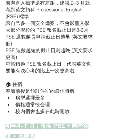
若與直入標準還有差距，建議 2–3 月就
考到英文預科 Presessional English 
(PSE) 標準
讓自己多一個安全備案，不會影響入學
大部分學校的 PSE 報名截止日是3-6月
PSE 週數越長申請截止日越早 (英文要求
低)
PSE 週數越短的截止日則越晚 (英文要求
更高)
每當錯過 PSE 報名截止日，代表英文也
要能有決心考的比上一次更高啦！
🏠 住宿
春節前後是預訂住宿的最佳時機：
房型選擇最多
價格通常較合理
校內宿舍也多在此時開放
明年4–7 月：報名 PSE + 辦理簽
證 + 買機票