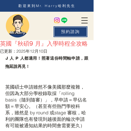
歡迎來到Mr. Harry哈利先生
預約諮詢
英國『秋碩9 月』入學時程全攻略
已更新：
2025年12月10日
J 人 P 人都適用！照著這份時間軸申請，跟
拖延說再見！
英國碩士申請雖然不像美國那麼複雜，
但因為大部分學校錄取採「rolling 
basis（隨到隨審）」，早申請＝早佔名
額＝早安心。（甚至有些熱門學校科
系，雖然是 by round 或stage 審核，哈
利的團隊也有發現到越後面的輪次申請
有可能被通知結果的時間會需要更久）