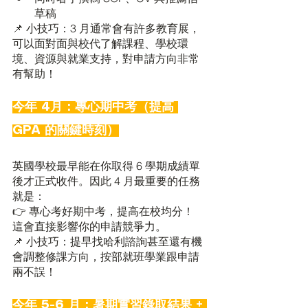
草稿
📌 小技巧：3 月通常會有許多教育展，
可以面對面與校代了解課程、學校環
境、資源與就業支持，對申請方向非常
有幫助！
今年 4月：專心期中考（提高 
GPA 的關鍵時刻）
英國學校最早能在你取得 6 學期成績單
後才正式收件。因此 4 月最重要的任務
就是：
👉 專心考好期中考，提高在校均分！
這會直接影響你的申請競爭力。
📌 小技巧：提早找哈利諮詢甚至還有機
會調整修課方向，按部就班學業跟申請
兩不誤！
今年 5-6 月：暑期實習錄取結果 + 