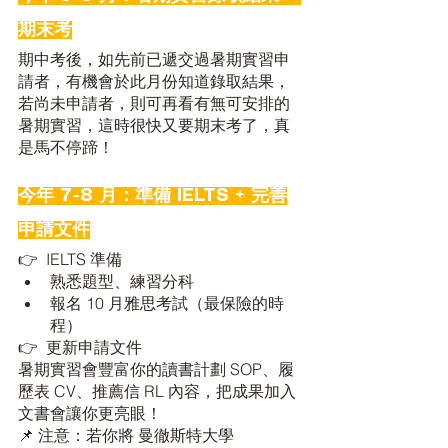
期末考
期中考後，如先前已遞交過暑期實習申
請者，有機會於此月份知道錄取結果，
若尚未申請者，則可再看有無可安排的
暑期實習，這時很快又要期末考了，真
是馬不停蹄！
今年 7-8 月：準備 IELTS + 完善
申請文件
👉  IELTS 準備
熟悉題型、練習分科
報名 10 月雅思考試（最保險的時
程）
👉  更新申請文件
暑期實習會豐富你的讀書計劃 SOP、履
歷表 CV、推薦信 RL 內容，把成果加入
文書會讓你更亮眼！
📌 注意：若你將 曼徹斯特大學