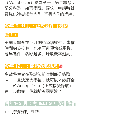
（Manchester）視為第一／第二志願，
部分科系（如商學院）要求：申請時就
需提供雅思總分 6.5、單科 6.0 的成績。
今年 9-11 月：正式遞件（最關
鍵！）
英國大學多在 9 月開始陸續收件。審核
時間約 6–8 週，也有可能更快或更慢。
越早遞件、名額越多、錄取機率越高。
今年 12月：開箱錄取結果 
🎁
多數學生會在聖誕節前收到部分錄取
一旦決定大學後，就可以✔ 繳訂金
✔ Accept Offer（正式接受錄取）
這一步做完，你就離英國更近了！
明年1–3 月：考 IELTS + 安排住宿
👉  持續衝刺 IELTS