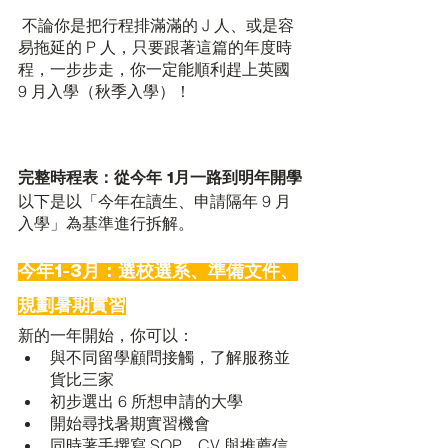
 不論你是把行程排滿滿的 J 人、或是容
易拖延的 P 人，只要跟著這篇的年度時
程，一步步走，你一定能順利趕上英國 
9 月入學（秋季入學）！
完整時程表：從今年 1月一路到明年開學
以下是以「今年在讀生、申請隔年 9 月
入學」為基準進行拆解。
今年1-3月：選校選系、準備文件、
規劃暑期實習
新的一年開始，你可以：
與不同留學顧問接觸，了解服務並
貨比三家
初步選出 6 所想申請的大學
開始尋找暑期實習機會
同時著手撰寫 SOP、CV 與推薦信