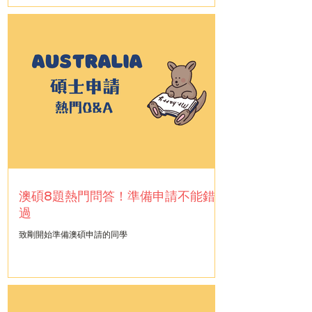
澳碩8題熱門問答！準備申請不能錯
過
致剛開始準備澳碩申請的同學