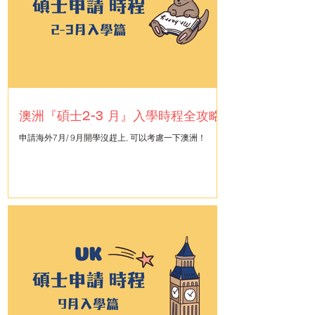
澳洲『碩士2-3 月』入學時程全攻略
申請海外7月/ 9月開學沒趕上, 可以考慮一下澳洲！